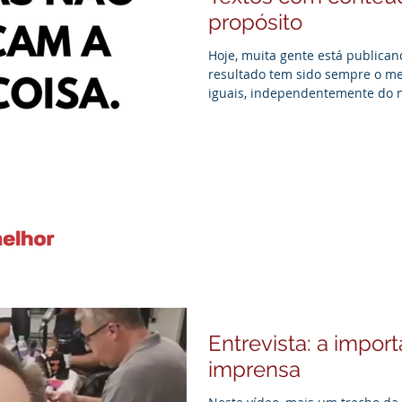
propósito
Hoje, muita gente está publicand
resultado tem sido sempre o 
iguais, independentemente do n
serve para tinta e para vinho t
massa falida, para selo de carta
de combustível e postura na fis
próximas, mas os universos nã
vale para neon de fachada e ne
Entrevista: a impor
imprensa