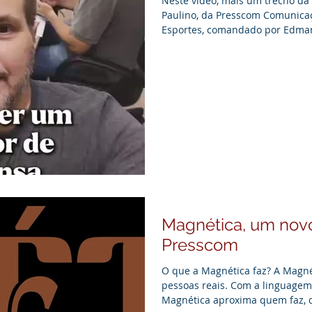
Neste vídeo, mais um trecho da 
Paulino, da Presscom Comunica
Esportes, comandado por Edmar
destaque, a complexidade e a r
essencial trabalho do assessor 
Magnética, um nov
Presscom
O que a Magnética faz? A Magnét
pessoas reais. Com a linguagem 
Magnética aproxima quem faz, d