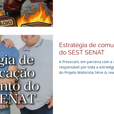
qualquer marca pode sair cha
Estratégia de comu
do SEST SENAT
A Presscom, em parceria com a 
responsável por toda a estratég
do Projeto Motorista Série A, r
do SEST SENAT em Limeira. O tr
de imprensa até a coordenação 
garantindo que o impacto de uma
transmitido com a solidez e a 
de 20 anos de trajetória. O eve