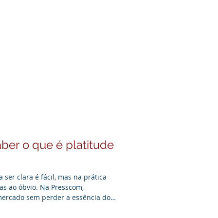
Contato
Blog
ber o que é platitude
ser clara é fácil, mas na prática
as ao óbvio. Na Presscom,
ercado sem perder a essência do
 de duas décadas. Unimos a
lavras ao dinamismo que o