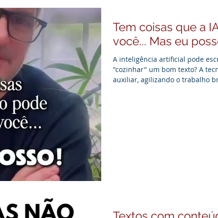
Tem coisas que a I
você... Mas eu poss
A inteligência artificial pode e
"cozinhar" um bom texto? A tec
auxiliar, agilizando o trabalho 
Porém, o toque final, a criativi
sendo exclusividade da mente 
própria IA reconhece a superior
profissional experiente. Porque
precisa de alma. Esse é o propó
Textos com conteúd