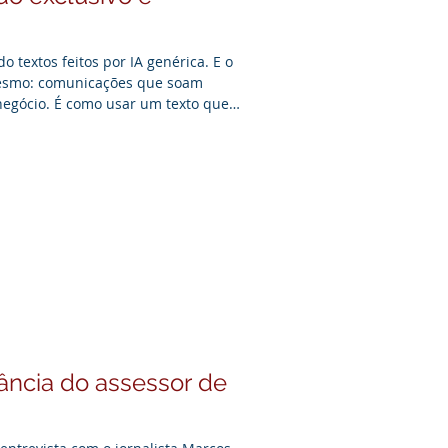
o textos feitos por IA genérica. E o
mesmo: comunicações que soam
egócio. É como usar um texto que
into, para massa de macarrão e para
 e selamento industrial, para posto
ioterapia. As palavras até parecem
o têm relação nenhuma. O mesmo
tância do assessor de