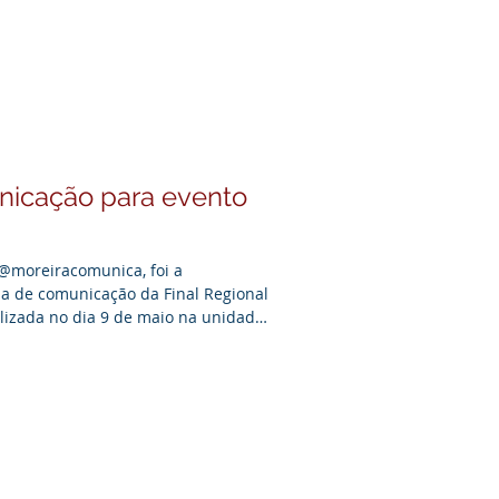
muscada
nicação para evento
@moreiracomunica, foi a
ia de comunicação da Final Regional
ealizada no dia 9 de maio na unidade
abalho envolveu desde a assessoria
completa de fotos e vídeos,
 iniciativa tão relevante fosse
criatividade que marcam nossos mais
nto reun