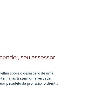
a de imprensa exigem hoje.
tes regiões, oferecendo
e assessoria com um olhar atento,
acender, seu assessor
mellini sobre o desespero de uma
vertem, mas trazem uma verdade
ior pesadelo da profissão: o cliente
equipe ser pega de surpresa no
se 40 anos no jornalismo, passando
tor privado, mostra o quanto o fogo
cidade da informação atual,