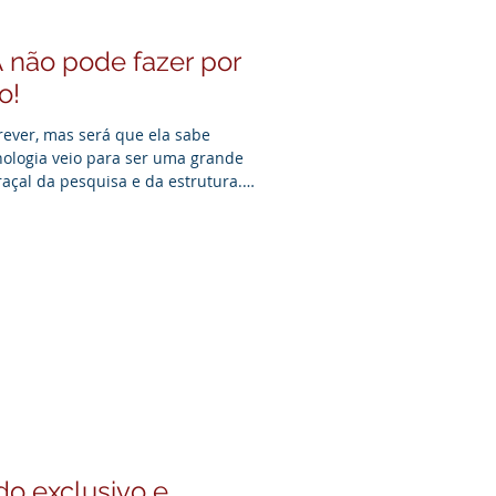
A não pode fazer por
o!
screver, mas será que ela sabe
nologia veio para ser uma grande
braçal da pesquisa e da estrutura.
dade e o refinamento continuam
humana. No vídeo, mostro como a
idade da edição feita por um
, no fim das contas, comunicação
sito da
o exclusivo e