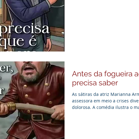
marketing digital e a assessori
Atendemos empresas de diferen
publicidade, estratégia digital 
ágil e alta
Antes da fogueira 
precisa saber
As sátiras da atriz Marianna Ar
assessora em meio a crises di
dolorosa. A comédia ilustra o ma
que esconde os fatos e deixa a 
incêndio. A experiência de qua
por prefeituras, campanhas e se
cruzado é complexo. Com a velo