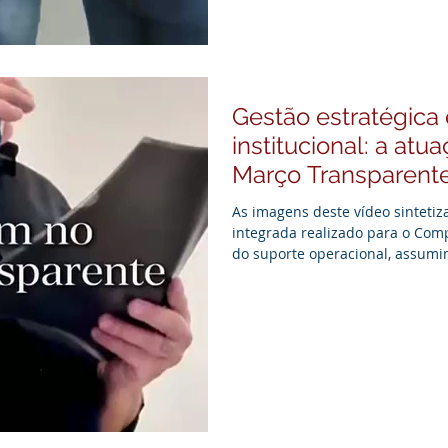
Gestão estratégica
institucional: a at
Março Transparent
As imagens deste vídeo sinteti
integrada realizado para o Com
do suporte operacional, assumi
que exigem maturidade e profu
estratégia de divulgação prévia
pós-evento, a Presscom esteve à
atuação envolveu a gestão comp
desenvolvimento do cerimonial, 