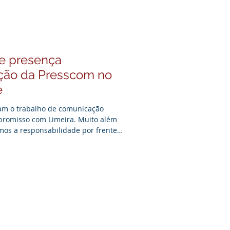
 e presença
uação da Presscom no
e
zam o trabalho de comunicação
promisso com Limeira. Muito além
mos a responsabilidade por frentes
ndo conhecimento técnico. Da
 à consolidação dos resultados no
 frente de cada etapa. Nossa
leta da assessoria de imprensa e o
incluindo a c