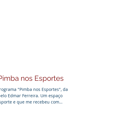
ias que conectam. Histórias que
azem sentido para o público certo.
para o algoritmo. Ela escreve para
 trabalho que senta todo dia do seu
ele fa
Pimba nos Esportes
 programa "Pimba nos Esportes", da
pelo Edmar Ferreira. Um espaço
esporte e que me recebeu com
 minha trajetória na assessoria de
co da minha experiência no Nosso
de 25 anos, e relembrei minha
/Limeira, projeto que vi nascer e
asquete paul