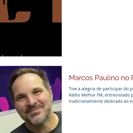
feito. A Magnética conta histór
emocionam, que inspiram, que f
E não, a Magnética não escreve 
pessoas. Sabe aquele colega de
lado, e você nem imagina o que 
Marcos Paulino no 
Tive a alegria de participar do
Rádio Melhor FM, entrevistado 
tradicionalmente dedicado ao 
enorme carinho para falar sobre
imprensa. Compartilhei um pou
Clube, que acompanho há mais 
atuação como assessor da Winner
crescer até chegar à elite do b