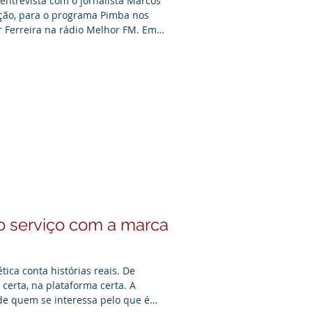
entrevista com o jornalista Marcos
ção, para o programa Pimba nos
 Ferreira na rádio Melhor FM. Em
esponsabilidade envolvidas no
de imprensa.
o serviço com a marca
ica conta histórias reais. De
certa, na plataforma certa. A
e quem se interessa pelo que é