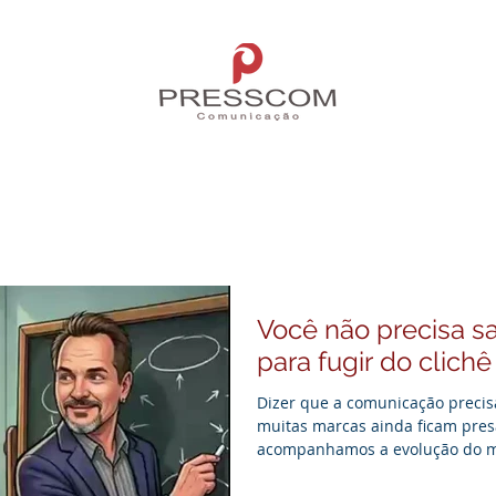
ós
Serviços
Parceiros
Depoimentos
Você não precisa sa
para fugir do clichê
Dizer que a comunicação precisa 
muitas marcas ainda ficam pres
acompanhamos a evolução do m
que fazemos de melhor há mais
bagagem de quem domina as pa