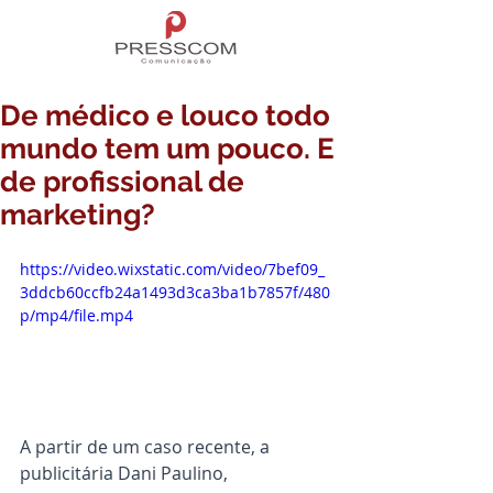
De médico e louco todo
mundo tem um pouco. E
de profissional de
marketing?
https://video.wixstatic.com/video/7bef09_
3ddcb60ccfb24a1493d3ca3ba1b7857f/480
p/mp4/file.mp4
A partir de um caso recente, a 
publicitária Dani Paulino, 