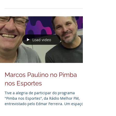
Esportes, comandado por Edmar Ferreira na
rádio Melhor FM. Em destaque, a complexidade
e a responsabilidade envolvidas no essencial
trabalho do assessor de imprensa.
Load video
Marcos Paulino no Pimba
nos Esportes
Tive a alegria de participar do programa
"Pimba nos Esportes", da Rádio Melhor FM,
entrevistado pelo Edmar Ferreira. Um espaço
tradicionalmente dedicado ao esporte e que
me recebeu com enorme carinho para falar