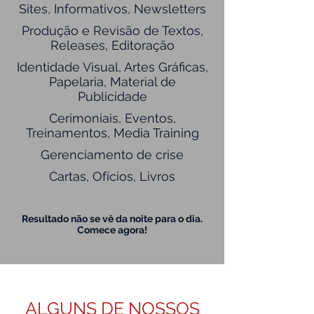
Sites, Informativos, Newsletters
Produção e Revisão de Textos,
Releases, Editoração
Identidade Visual, Artes Gráficas,
Papelaria, Material de
Publicidade
Cerimoniais, Eventos,
Treinamentos, Media Training
Gerenciamento de crise
Cartas, Ofícios, Livros
Resultado não se vê da noite para o dia.
Comece agora!
ALGUNS DE NOSSOS