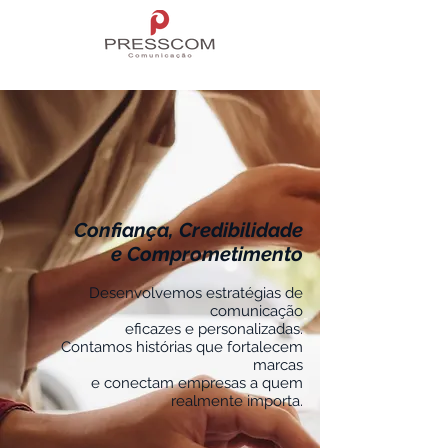
Confiança,
Credibilidade
e
Comprometimento
Desenvolvemos estratégias de
comunicação
eficazes e personalizadas.
Contamos histórias que fortalecem
marcas
e conectam empresas a quem
realmente importa.